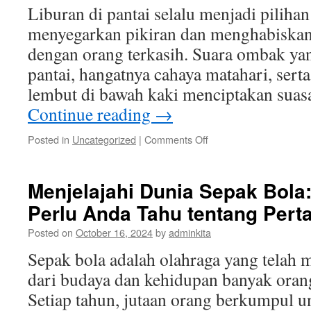
Pemula
Liburan di pantai selalu menjadi pilihan
menyegarkan pikiran dan menghabiskan
dengan orang terkasih. Suara ombak ya
pantai, hangatnya cahaya matahari, serta
lembut di bawah kaki menciptakan sua
Continue reading
→
on
Posted in
Uncategorized
|
Comments Off
Menjelajahi
Keindahan:
Pantai-
Menjelajahi Dunia Sepak Bol
Pantai
Perlu Anda Tahu tentang Pert
Menakjubkan
untuk
Posted on
October 16, 2024
by
adminkita
Liburan
Anda!
Sepak bola adalah olahraga yang telah 
dari budaya dan kehidupan banyak orang
Setiap tahun, jutaan orang berkumpul 