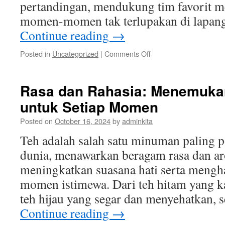
pertandingan, mendukung tim favorit m
momen-momen tak terlupakan di lapanga
Continue reading
→
on
Posted in
Uncategorized
|
Comments Off
Menjelajahi
Dunia
Sepak
Rasa dan Rahasia: Menemukan
Bola:
untuk Setiap Momen
Semua
yang
Posted on
October 16, 2024
by
adminkita
Perlu
Anda
Teh adalah salah satu minuman paling p
Tahu
dunia, menawarkan beragam rasa dan a
tentang
Pertandingan!
meningkatkan suasana hati serta meng
momen istimewa. Dari teh hitam yang k
teh hijau yang segar dan menyehatkan, s
Continue reading
→