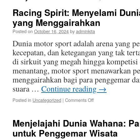
Racing Spirit: Menyelami Duni
yang Menggairahkan
Posted on
October 16, 2024
by
adminkita
Dunia motor sport adalah arena yang pe
kecepatan, dan ketegangan yang tak tert
di sirkuit yang megah hingga kompetisi
menantang, motor sport menawarkan p
menggairahkan bagi para penggemar dan 
suara …
Continue reading
→
on
Posted in
Uncategorized
|
Comments Off
Racing
Spirit:
Menyelami
Menjelajahi Dunia Wahana: P
Dunia
untuk Penggemar Wisata
Motor
Sport