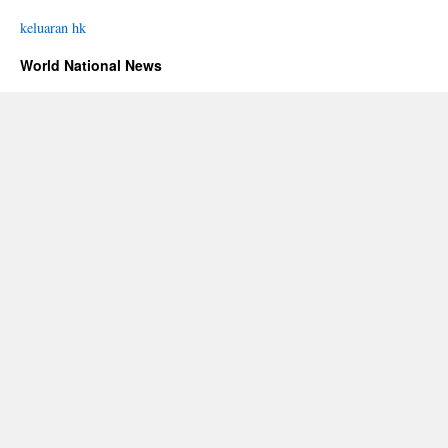
keluaran hk
World National News