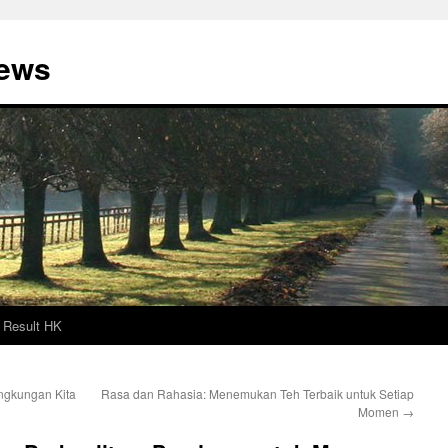
News
Result HK
ngkungan Kita
Rasa dan Rahasia: Menemukan Teh Terbaik untuk Setiap
Momen
→