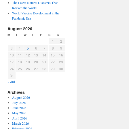
The Latest Natural Disasters That
Rocked the World
World Vaccine Development in the
Pandemic Era
August 2026
M
T
W
T
F
S
S
1
2
3
4
5
6
7
8
9
10
11
12
13
14
15
16
17
18
19
20
21
22
23
24
25
26
27
28
29
30
31
« Jul
Archives
August 2026
July 2026
June 2026
May 2026
April 2026
March 2026
February 2026