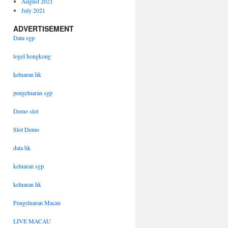
August 2021
July 2021
ADVERTISEMENT
Data sgp
togel hongkong
keluaran hk
pengeluaran sgp
Demo slot
Slot Demo
data hk
keluaran sgp
keluaran hk
Pengeluaran Macau
LIVE MACAU