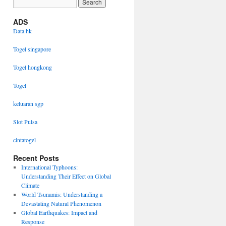
ADS
Data hk
Togel singapore
Togel hongkong
Togel
keluaran sgp
Slot Pulsa
cintatogel
Recent Posts
International Typhoons:
Understanding Their Effect on Global
Climate
World Tsunamis: Understanding a
Devastating Natural Phenomenon
Global Earthquakes: Impact and
Response