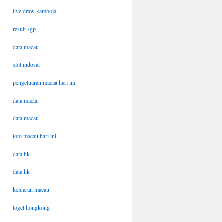
live draw kamboja
result sgp
data macau
slot indosat
pengeluaran macau hari ini
data macau
data macau
toto macau hari ini
data hk
data hk
keluaran macau
togel hongkong