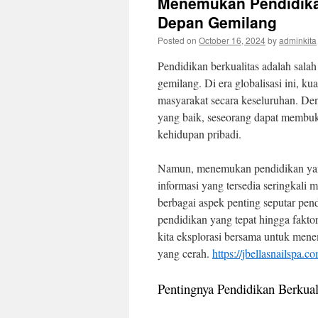
Menemukan Pendidika
Depan Gemilang
Posted on
October 16, 2024
by
adminkita
Pendidikan berkualitas adalah sala
gemilang. Di era globalisasi ini, ku
masyarakat secara keseluruhan. D
yang baik, seseorang dapat membuk
kehidupan pribadi.
Namun, menemukan pendidikan yang 
informasi yang tersedia seringkali
berbagai aspek penting seputar pen
pendidikan yang tepat hingga fakto
kita eksplorasi bersama untuk mene
yang cerah.
https://jbellasnailspa.c
Pentingnya Pendidikan Berkual