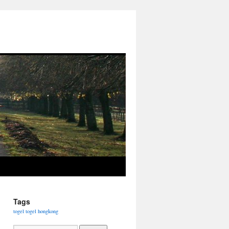
Tags
togel
togel hongkong