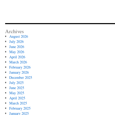
Archives
August 2026
July 2026
June 2026
May 2026
April 2026
March 2026
February 2026
January 2026
December 2025
July 2025
June 2025
May 2025
April 2025
March 2025
February 2025
January 2025