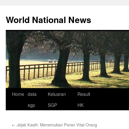
Skip
to
World National News
content
Home
data
Keluaran
Result
sgp
SGP
HK
←
Jejak Kasih: Menemukan Peran Vital Orang