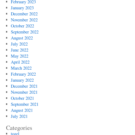
February 2023
January 2023
December 2022
November 2022
October 2022
September 2022
August 2022
July 2022
June 2022
May 2022
April 2022
March 2022
February 2022
January 2022
December 2021
November 2021
October 2021
September 2021
August 2021
July 2021
Categories
togel