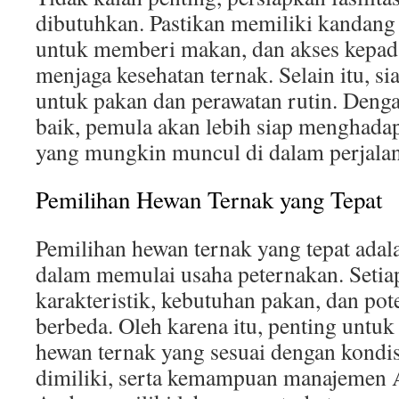
dibutuhkan. Pastikan memiliki kandang 
untuk memberi makan, dan akses kepada
menjaga kesehatan ternak. Selain itu, s
untuk pakan dan perawatan rutin. Deng
baik, pemula akan lebih siap menghadap
yang mungkin muncul di dalam perjalan
Pemilihan Hewan Ternak yang Tepat
Pemilihan hewan ternak yang tepat adal
dalam memulai usaha peternakan. Setia
karakteristik, kebutuhan pakan, dan po
berbeda. Oleh karena itu, penting untu
hewan ternak yang sesuai dengan kondis
dimiliki, serta kemampuan manajemen A