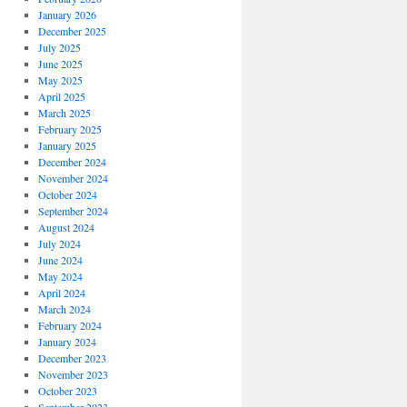
January 2026
December 2025
July 2025
June 2025
May 2025
April 2025
March 2025
February 2025
January 2025
December 2024
November 2024
October 2024
September 2024
August 2024
July 2024
June 2024
May 2024
April 2024
March 2024
February 2024
January 2024
December 2023
November 2023
October 2023