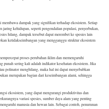
i membawa dampak yang signifikan terhadap ekosistem. Setiap
m jaring kehidupan, seperti pengendalian populasi, penyerbukan,
spesies hilang, dampak tersebut dapat merembet ke spesies lain
bkan ketidakseimbangan yang mengganggu struktur ekosistem
t mempercepat proses perubahan iklim dan memengaruhi
g punah sering kali adalah indikator kesehatan ekosistem. Jika
 atau polinator menghilang, maka hal ini dapat menyebabkan
 bukan merupakan bagian dari keseimbangan alami, sehingga
gsi ekosistem, yang dapat mengurangi produktivitas dan
rkurangnya variasi spesies, sumber daya alam yang penting
emengaruhi manusia dan hewan lain. Sebagai contoh, penurunan