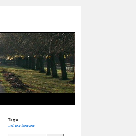
Tags
togel
togel hongkong