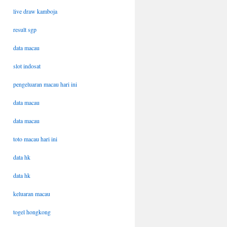
live draw kamboja
result sgp
data macau
slot indosat
pengeluaran macau hari ini
data macau
data macau
toto macau hari ini
data hk
data hk
keluaran macau
togel hongkong