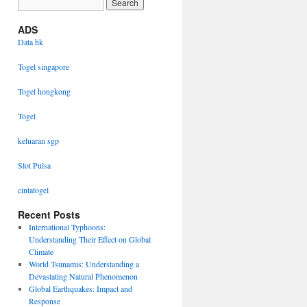
ADS
Data hk
Togel singapore
Togel hongkong
Togel
keluaran sgp
Slot Pulsa
cintatogel
Recent Posts
International Typhoons:
Understanding Their Effect on Global
Climate
World Tsunamis: Understanding a
Devastating Natural Phenomenon
Global Earthquakes: Impact and
Response