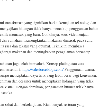
ami transformasi yang signifikan berkat kemajuan teknologi dan
lam menyajikan hidangan tidak hanya mencakup penggunaan bahan-
a teknik memasak yang baru. Contohnya, sous-vide menjadi
onal dan rumahan, memungkinkan makanan dimasak pada suhu
ita rasa dan tekstur yang optimal. Teknik ini membawa
nghargai makanan dan meningkatkan pengalaman bersantap.
akanan juga telah berevolusi. Konsep plating atau cara
ni tersendiri.
https://salesforceblogs.com/
Penggunaan warna,
 mampu menciptakan daya tarik yang lebih besar bagi konsumen.
seniman dan desainer untuk menciptakan hidangan yang tidak
cara visual. Dengan demikian, pengalaman kuliner tidak hanya
estetika.
nan sehat dan berkelanjutan. Kian banyak restoran yang