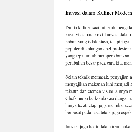
Inovasi dalam Kuliner Modern
Dunia kuliner saat ini telah mengal
kreativitas para koki. Inovasi da
bahan yang tidak biasa, tetapi jug
populer di kalangan chef profesi
yang tepat untuk mempertahankan c
perubahan besar pada cara kita me
Selain teknik memasak, penyajian m
menyajikan makanan kini menjadi se
tekstur, dan elemen visual lainnya
Chefs mulai berkolaborasi dengan 
hanya lezat tetapi juga memikat se
berpusat pada rasa tetapi juga aspek 
Inovasi juga hadir dalam tren maka