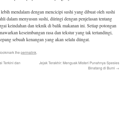
 lebih mendalam dengan mencicipi sushi yang dibuat oleh sushi
hli dalam menyusun sushi, diiringi dengan penjelasan tentang
gai keindahan dan teknik di balik makanan ini. Setiap potongan
menawarkan keseimbangan rasa dan tekstur yang tak tertandingi,
epang sebuah kenangan yang akan selalu diingat.
Bookmark the
permalink
.
i Terkini dan
Jejak Terakhir: Menguak Misteri Punahnya Spesies
Binatang di Bumi
→