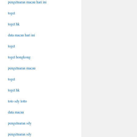
pengeluaran macau hari ini
togel
togel hk
data macau hari ini
togel
togel hongkong
pengeluaran macau
togel
togel hk
toto sdy lotto
data macau
pengeluaran sdy
pengeluaran sdy