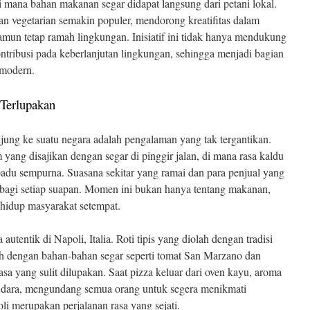
i mana bahan makanan segar didapat langsung dari petani lokal.
dan vegetarian semakin populer, mendorong kreatifitas dalam
mun tetap ramah lingkungan. Inisiatif ini tidak hanya mendukung
ontribusi pada keberlanjutan lingkungan, sehingga menjadi bagian
 modern.
Terlupakan
njung ke suatu negara adalah pengalaman yang tak tergantikan.
yang disajikan dengan segar di pinggir jalan, di mana rasa kaldu
du sempurna. Suasana sekitar yang ramai dan para penjual yang
gi setiap suapan. Momen ini bukan hanya tentang makanan,
 hidup masyarakat setempat.
utentik di Napoli, Italia. Roti tipis yang diolah dengan tradisi
h dengan bahan-bahan segar seperti tomat San Marzano dan
asa yang sulit dilupakan. Saat pizza keluar dari oven kayu, aroma
udara, mengundang semua orang untuk segera menikmati
oli merupakan perjalanan rasa yang sejati.