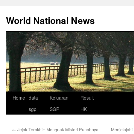
Skip
to
World National News
content
Home
data
Keluaran
Result
sgp
SGP
HK
←
Jejak Terakhir: Menguak Misteri Punahnya
Menjelajahi