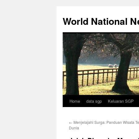
Skip
to
World National 
content
Home
data sgp
Keluaran SGP
←
Menjelajahi Surga: Panduan Wisata Te
Dunia