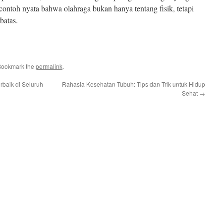
ntoh nyata bahwa olahraga bukan hanya tentang fisik, tetapi
batas.
Bookmark the
permalink
.
rbaik di Seluruh
Rahasia Kesehatan Tubuh: Tips dan Trik untuk Hidup
Sehat
→