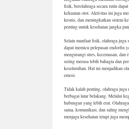
fisik, berolahraga secara rutin dap
kekuatan otot. Aktivitas ini juga m
kronis, dan meningkatkan sistem k
penting untuk kesehatan jangka pan
Selain manfaat fisik, olahraga juga
dapat memicu pelepasan endorfin y
mengurangi stres, kecemasan, dan ri
sering merasa lebih bahagia dan per
keseluruhan. Hal ini menjadikan ol
emosi.
Tidak kalah penting, olahraga jug
berbagai latar belakang. Melalui k
hubungan yang lebih erat. Olahraga 
sama, komunikasi, dan saling mengh
menjaga kesehatan tetapi juga memp