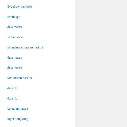
live draw kamboja
result sgp
data macau
slot indosat
pengeluaran macau hari ini
data macau
data macau
toto macau hari ini
data hk
data hk
keluaran macau
togel hongkong