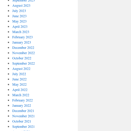
September 2023
August 2023
July 2023
June 2023
May 2023
April 2023
March 2023
February 2023
January 2023
December 2022
November 2022
October 2022
September 2022
August 2022
July 2022
June 2022
May 2022
April 2022
March 2022
February 2022
January 2022
December 2021
November 2021
October 2021
September 2021