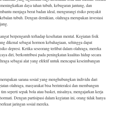
at meningkatkan daya tahan tubuh, kebugaran jantung, dan
embantu menjaga berat badan ideal, mengurangi risiko penyakit
ekebalan tubuh. Dengan demikian, olahraga merupakan investasi
jang.
 sangat berpengaruh terhadap kesehatan mental. Kegiatan fisik
ang dikenal sebagai hormon kebahagiaan, sehingga dapat
siko depresi. Ketika seseorang terlibat dalam olahraga, mereka
caya diri, berkontribusi pada peningkatan kualitas hidup secara
ahraga sebagai alat yang efektif untuk mencapai keseimbangan
a merupakan sarana sosial yang menghubungkan individu dari
egiatan olahraga, masyarakat bisa berinteraksi dan membangun
tim seperti sepak bola atau basket, misalnya, mengajarkan kerja
ormati. Dengan partisipasi dalam kegiatan ini, orang tidak hanya
erkuat jaringan sosial mereka.