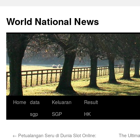
Skip
to
World National News
content
Home
data
Keluaran
Result
sgp
SGP
HK
←
Petualangan Seru di Dunia Slot Online:
The Ultim