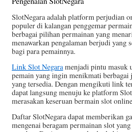
Pengenalan SlotNegara
SlotNegara adalah platform perjudian o
populer di kalangan penggemar permain
berbagai pilihan permainan yang menar
menawarkan pengalaman berjudi yang 
bagi para pemainnya.
Link Slot Negara
menjadi pintu masuk u
pemain yang ingin menikmati berbagai j
yang tersedia. Dengan mengikuti link te
dapat langsung menuju ke platform Slo
merasakan keseruan bermain slot online
Daftar SlotNegara dapat memberikan g
mengenai beragam permainan slot yang t