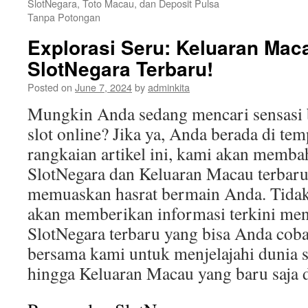
SlotNegara, Toto Macau, dan Deposit Pulsa
Tanpa Potongan
Explorasi Seru: Keluaran Mac
SlotNegara Terbaru!
Posted on
June 7, 2024
by
adminkita
Mungkin Anda sedang mencari sensasi 
slot online? Jika ya, Anda berada di te
rangkaian artikel ini, kami akan membah
SlotNegara dan Keluaran Macau terbaru
memuaskan hasrat bermain Anda. Tidak 
akan memberikan informasi terkini men
SlotNegara terbaru yang bisa Anda coba.
bersama kami untuk menjelajahi dunia s
hingga Keluaran Macau yang baru saja di