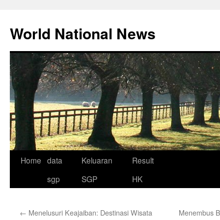
Skip
to
World National News
content
Home
data
Keluaran
Result
sgp
SGP
HK
←
Menelusuri Keajaiban: Destinasi Wisata
Menembus Ba