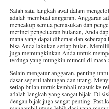
Salah satu langkah awal dalam mengelo
adalah membuat anggaran. Anggaran ad
mencakup semua pemasukan dan penge
merinci pengeluaran bulanan, Anda dap
mana yang dapat dihemat dan seberapa 
bisa Anda lakukan setiap bulan. Memili
juga memungkinkan Anda untuk memper
terduga yang mungkin muncul di masa 
Selain mengatur anggaran, penting un
dasar seperti tabungan dan utang. Meny
setiap bulan untuk kembali masuk ke r
adalah langkah yang sangat bijak. Di sis
dengan bijak juga sangat penting. Pasti
mengambil utang lebih dari yang mamp