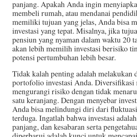
panjang. Apakah Anda ingin menyiapka
membeli rumah, atau mendanai pendidi
memiliki tujuan yang jelas, Anda bisa m
investasi yang tepat. Misalnya, jika tuj
pensiun yang nyaman dalam waktu 20 
akan lebih memilih investasi berisiko 
potensi pertumbuhan lebih besar.
Tidak kalah penting adalah melakukan d
portofolio investasi Anda. Diversifika
mengurangi risiko dengan tidak menaru
satu keranjang. Dengan menyebar investa
Anda bisa melindungi diri dari fluktuasi
terduga. Ingatlah bahwa investasi adala
panjang, dan kesabaran serta pengetahu
diperbarui adalah kunci untuk mencapai 