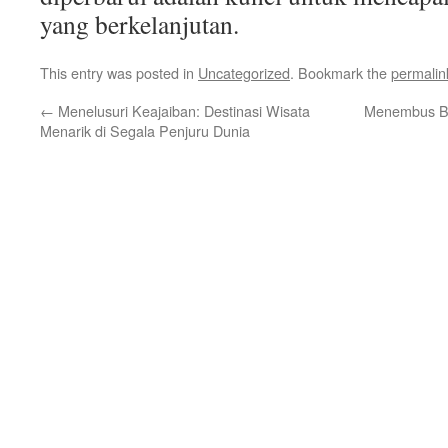
yang berkelanjutan.
This entry was posted in
Uncategorized
. Bookmark the
permalin
←
Menelusuri Keajaiban: Destinasi Wisata
Menembus Ba
Menarik di Segala Penjuru Dunia