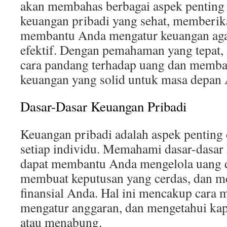
akan membahas berbagai aspek penting
keuangan pribadi yang sehat, memberika
membantu Anda mengatur keuangan agar
efektif. Dengan pemahaman yang tepat
cara pandang terhadap uang dan memba
keuangan yang solid untuk masa depan
Dasar-Dasar Keuangan Pribadi
Keuangan pribadi adalah aspek penting
setiap individu. Memahami dasar-dasar
dapat membantu Anda mengelola uang d
membuat keputusan yang cerdas, dan m
finansial Anda. Hal ini mencakup cara 
mengatur anggaran, dan mengetahui kap
atau menabung.