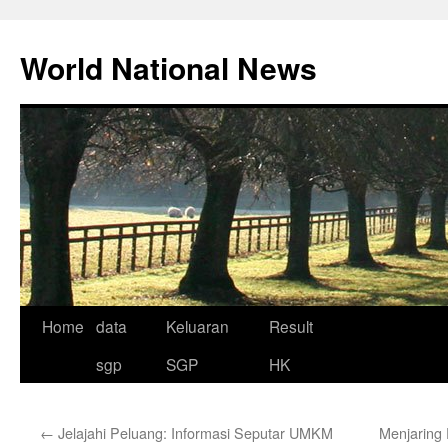
Skip
to
World National News
content
Home
data
Keluaran
Result
sgp
SGP
HK
←
Jelajahi Peluang: Informasi Seputar UMKM
Menjaring