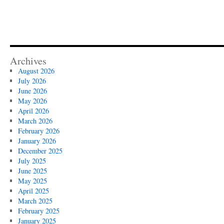
Archives
August 2026
July 2026
June 2026
May 2026
April 2026
March 2026
February 2026
January 2026
December 2025
July 2025
June 2025
May 2025
April 2025
March 2025
February 2025
January 2025