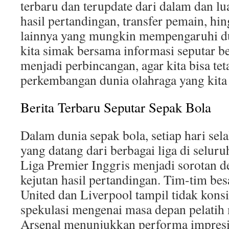
terbaru dan terupdate dari dalam dan lu
hasil pertandingan, transfer pemain, hi
lainnya yang mungkin mempengaruhi du
kita simak bersama informasi seputar be
menjadi perbincangan, agar kita bisa te
perkembangan dunia olahraga yang kita 
Berita Terbaru Seputar Sepak Bola
Dalam dunia sepak bola, setiap hari sel
yang datang dari berbagai liga di seluru
Liga Premier Inggris menjadi sorotan 
kejutan hasil pertandingan. Tim-tim bes
United dan Liverpool tampil tidak kons
spekulasi mengenai masa depan pelatih 
Arsenal menunjukkan performa impres