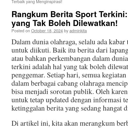
Terbaik yang Menginspirasi!
Rangkum Berita Sport Terkini
yang Tak Boleh Dilewatkan!
Posted on
October 18, 2024
by
adminkita
Dalam dunia olahraga, selalu ada kabar
untuk diikuti. Baik itu berita dari lapan
atau bahkan perkembangan dalam dunia 
terkini adalah hal yang tak boleh dilewa
penggemar. Setiap hari, semua kegiatan 
dalam berbagai cabang olahraga menci
bisa menjadi sorotan publik. Oleh karena
untuk tetap updated dengan informasi te
ketinggalan berita yang sedang hangat 
Di artikel ini, kita akan merangkum ber