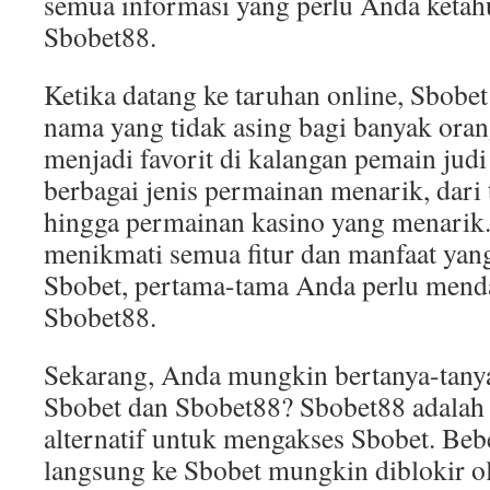
semua informasi yang perlu Anda ketah
Sbobet88.
Ketika datang ke taruhan online, Sbobet
nama yang tidak asing bagi banyak orang
menjadi favorit di kalangan pemain ju
berbagai jenis permainan menarik, dari
hingga permainan kasino yang menarik
menikmati semua fitur dan manfaat yan
Sbobet, pertama-tama Anda perlu mend
Sbobet88.
Sekarang, Anda mungkin bertanya-tanya
Sbobet dan Sbobet88? Sbobet88 adalah s
alternatif untuk mengakses Sbobet. Bebe
langsung ke Sbobet mungkin diblokir o