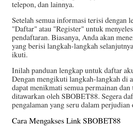
telepon, dan lainnya.
Setelah semua informasi terisi dengan l
"Daftar" atau "Register" untuk menyele
pendaftaran. Biasanya, Anda akan mene
yang berisi langkah-langkah selanjutny
ikuti.
Inilah panduan lengkap untuk daftar 
Dengan mengikuti langkah-langkah di a
dapat menikmati semua permainan dan 
ditawarkan oleh SBOBET88. Segera daf
pengalaman yang seru dalam perjudian
Cara Mengakses Link SBOBET88