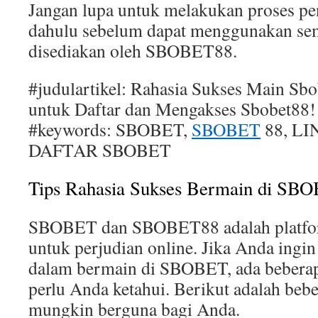
Jangan lupa untuk melakukan proses pen
dahulu sebelum dapat menggunakan sem
disediakan oleh SBOBET88.
#judulartikel: Rahasia Sukses Main Sb
untuk Daftar dan Mengakses Sbobet88!
#keywords: SBOBET,
SBOBET
88, LI
DAFTAR SBOBET
Tips Rahasia Sukses Bermain di SB
SBOBET dan SBOBET88 adalah platfor
untuk perjudian online. Jika Anda ingi
dalam bermain di SBOBET, ada beberapa
perlu Anda ketahui. Berikut adalah bebe
mungkin berguna bagi Anda.