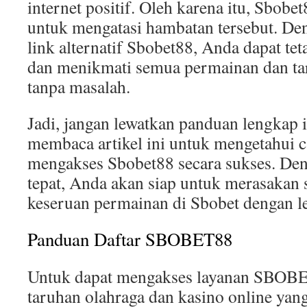
internet positif. Oleh karena itu, Sbobet
untuk mengatasi hambatan tersebut. D
link alternatif Sbobet88, Anda dapat t
dan menikmati semua permainan dan ta
tanpa masalah.
Jadi, jangan lewatkan panduan lengkap 
membaca artikel ini untuk mengetahui 
mengakses Sbobet88 secara sukses. Den
tepat, Anda akan siap untuk merasakan 
keseruan permainan di Sbobet dengan le
Panduan Daftar SBOBET88
Untuk dapat mengakses layanan SBOB
taruhan olahraga dan kasino online ya