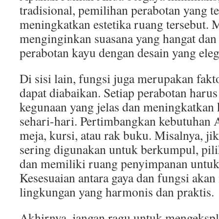
tradisional, pemilihan perabotan yang t
meningkatkan estetika ruang tersebut. 
menginginkan suasana yang hangat dan k
perabotan kayu dengan desain yang eleg
Di sisi lain, fungsi juga merupakan fakt
dapat diabaikan. Setiap perabotan har
kegunaan yang jelas dan meningkatkan
sehari-hari. Pertimbangkan kebutuhan
meja, kursi, atau rak buku. Misalnya, j
sering digunakan untuk berkumpul, pil
dan memiliki ruang penyimpanan untuk
Kesesuaian antara gaya dan fungsi aka
lingkungan yang harmonis dan praktis.
Akhirnya, jangan ragu untuk mengekspl