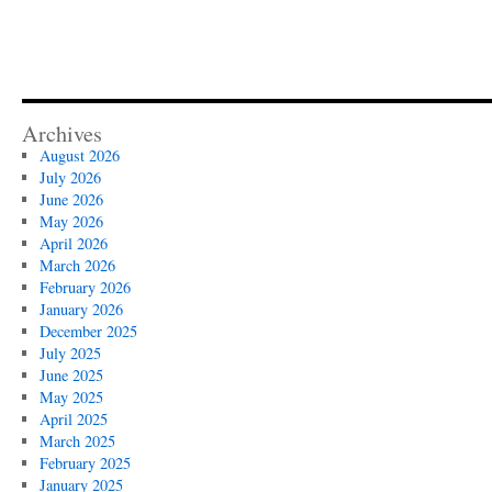
Archives
August 2026
July 2026
June 2026
May 2026
April 2026
March 2026
February 2026
January 2026
December 2025
July 2025
June 2025
May 2025
April 2025
March 2025
February 2025
January 2025