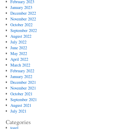
February 2023
January 2023
December 2022
November 2022
October 2022
September 2022
August 2022
July 2022
June 2022
May 2022
April 2022
March 2022
February 2022
January 2022
December 2021
November 2021
October 2021
September 2021
August 2021
July 2021
Categories
togel