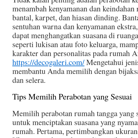
menambah kenyamanan dan keindahan 
bantal, karpet, dan hiasan dinding. Ba
sentuhan warna dan kenyamanan ekstra,
dapat menghangatkan suasana di ruanga
seperti lukisan atau foto keluarga, m
karakter dan personalitas pada rumah A
https://decogaleri.com/
Mengetahui jenis
membantu Anda memilih dengan bijaksa
dan selera.
Tips Memilih Perabotan yang Sesuai
Memilih perabotan rumah tangga yang s
untuk menciptakan suasana yang nyaman
rumah. Pertama, pertimbangkan ukuran 