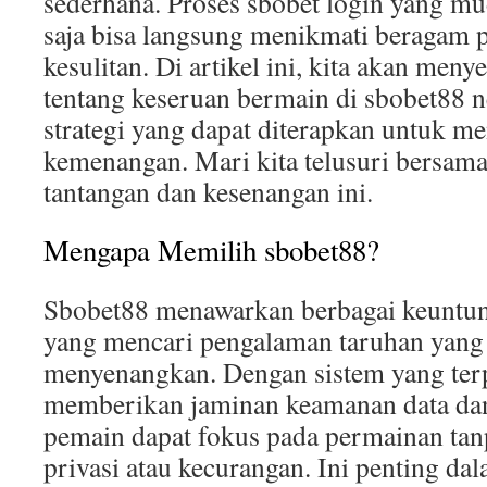
sederhana. Proses sbobet login yang m
saja bisa langsung menikmati beragam 
kesulitan. Di artikel ini, kita akan men
tentang keseruan bermain di sbobet88 n
strategi yang dapat diterapkan untuk m
kemenangan. Mari kita telusuri bersam
tantangan dan kesenangan ini.
Mengapa Memilih sbobet88?
Sbobet88 menawarkan berbagai keuntun
yang mencari pengalaman taruhan yang
menyenangkan. Dengan sistem yang ter
memberikan jaminan keamanan data dan 
pemain dapat fokus pada permainan tan
privasi atau kecurangan. Ini penting da