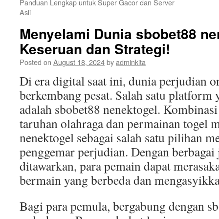
Panduan Lengkap untuk Super Gacor dan Server
Asli
Menyelami Dunia sbobet88 ne
Keseruan dan Strategi!
Posted on
August 18, 2024
by
adminkita
Di era digital saat ini, dunia perjudian 
berkembang pesat. Salah satu platform
adalah sbobet88 nenektogel. Kombinasi
taruhan olahraga dan permainan togel 
nenektogel sebagai salah satu pilihan m
penggemar perjudian. Dengan berbagai 
ditawarkan, para pemain dapat merasa
bermain yang berbeda dan mengasyikka
Bagi para pemula, bergabung dengan sb