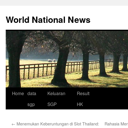
Skip
to
World National News
content
Home
data
Keluaran
Result
sgp
SGP
HK
←
Menemukan Keberuntungan di Slot Thailand:
Rahasia Men