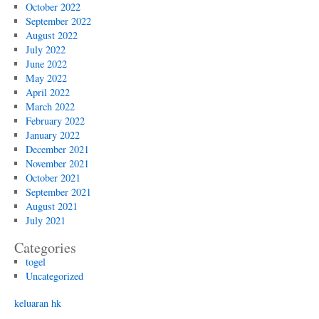
October 2022
September 2022
August 2022
July 2022
June 2022
May 2022
April 2022
March 2022
February 2022
January 2022
December 2021
November 2021
October 2021
September 2021
August 2021
July 2021
Categories
togel
Uncategorized
keluaran hk