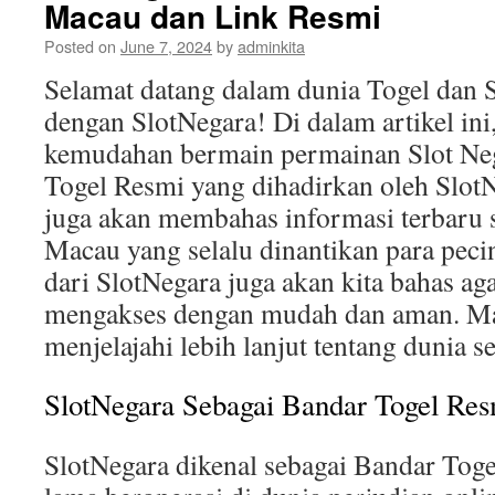
Macau dan Link Resmi
Posted on
June 7, 2024
by
adminkita
Selamat datang dalam dunia Togel dan 
dengan SlotNegara! Di dalam artikel ini,
kemudahan bermain permainan Slot Neg
Togel Resmi yang dihadirkan oleh SlotNe
juga akan membahas informasi terbaru 
Macau yang selalu dinantikan para peci
dari SlotNegara juga akan kita bahas ag
mengakses dengan mudah dan aman. Ma
menjelajahi lebih lanjut tentang dunia se
SlotNegara Sebagai Bandar Togel Res
SlotNegara dikenal sebagai Bandar Toge