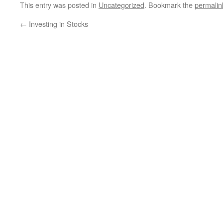
This entry was posted in
Uncategorized
. Bookmark the
permalin
←
Investing in Stocks