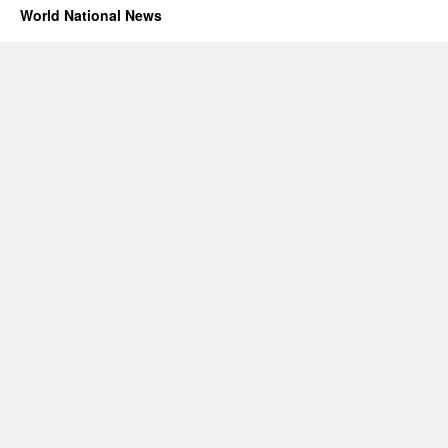
World National News