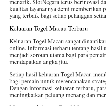
menarik. SlotNegara terus berinovasi 
kualitas layanannya demi memberikan 
yang terbaik bagi setiap pelanggan setia
Keluaran Togel Macau Terbaru
Keluaran Togel Macau sangat dinantikan
online. Informasi terbaru tentang hasil
menjadi sorotan utama bagi para pemai
mendapatkan angka jitu.
Setiap hasil keluaran Togel Macau me
bagi pemain untuk merencanakan strate
Dengan informasi keluaran terbaru, para
meningkatkan peluang menang dan mer