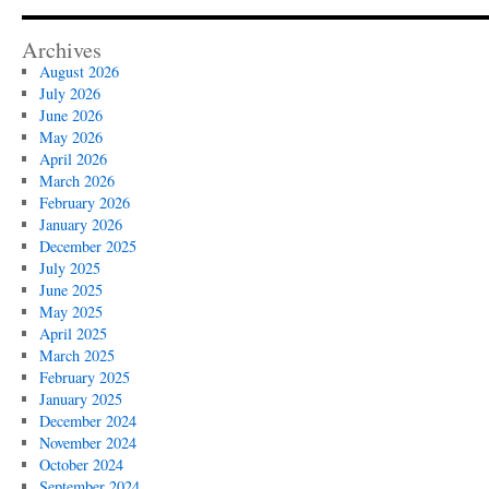
Archives
August 2026
July 2026
June 2026
May 2026
April 2026
March 2026
February 2026
January 2026
December 2025
July 2025
June 2025
May 2025
April 2025
March 2025
February 2025
January 2025
December 2024
November 2024
October 2024
September 2024