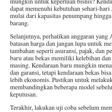
mungkin untuk keperluan bisnis? Kenda
dapat memenuhi kebutuhan sehari-hari 
mulai dari kapasitas penumpang hingg
barang.
Selanjutnya, perhatikan anggaran yang 
batasan harga dan jangan lupa untuk me
tambahan seperti asuransi, pajak, dan 
baru atau bekas memiliki kelebihan da
masing. Kendaraan baru mungkin menaw
dan garansi, tetapi kendaraan bekas bis
lebih ekonomis. Pastikan untuk melakuk
membandingkan beberapa model sebe
keputusan.
Terakhir, lakukan uji coba sebelum mem