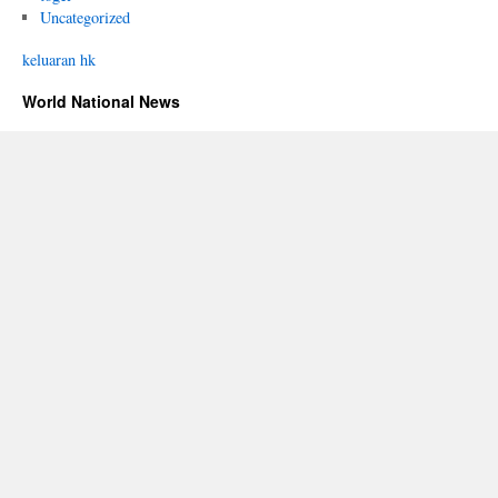
Uncategorized
keluaran hk
World National News