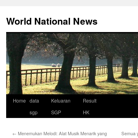
Skip
to
World National News
content
Home
data
Keluaran
Result
sgp
SGP
HK
←
Menemukan Melodi: Alat Musik Menarik yang
Semua y