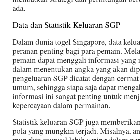
ada.
Data dan Statistik Keluaran SGP
Dalam dunia togel Singapore, data kel
peranan penting bagi para pemain. Melalu
pemain dapat menggali informasi yan
dalam menentukan angka yang akan dipil
pengeluaran SGP dicatat dengan cermat 
umum, sehingga siapa saja dapat menga
informasi ini sangat penting untuk menj
kepercayaan dalam permainan.
Statistik keluaran SGP juga memberik
pola yang mungkin terjadi. Misalnya, a
mungkin muncul lebih sering dalam peri