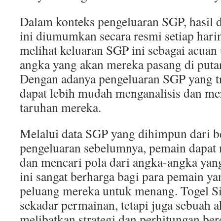
Dalam konteks pengeluaran SGP, hasil d
ini diumumkan secara resmi setiap hari
melihat keluaran SGP ini sebagai acua
angka yang akan mereka pasang di putar
Dengan adanya pengeluaran SGP yang t
dapat lebih mudah menganalisis dan me
taruhan mereka.
Melalui data SGP yang dihimpun dari be
pengeluaran sebelumnya, pemain dapat 
dan mencari pola dari angka-angka yan
ini sangat berharga bagi para pemain y
peluang mereka untuk menang. Togel S
sekadar permainan, tetapi juga sebuah a
melibatkan strategi dan perhitungan be