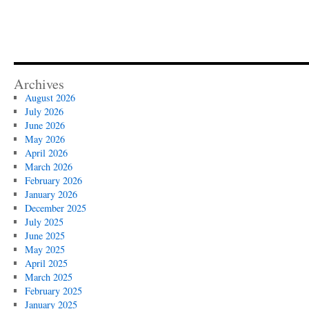
Archives
August 2026
July 2026
June 2026
May 2026
April 2026
March 2026
February 2026
January 2026
December 2025
July 2025
June 2025
May 2025
April 2025
March 2025
February 2025
January 2025