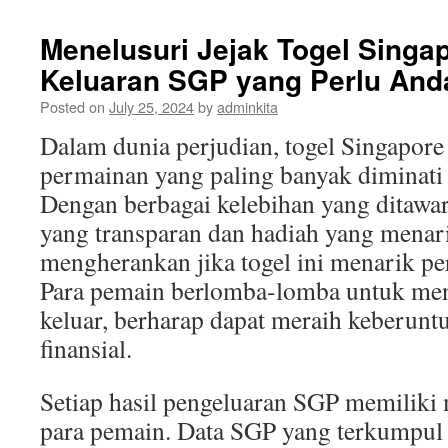
Menelusuri Jejak Togel Singa
Keluaran SGP yang Perlu Anda
Posted on
July 25, 2024
by
adminkita
Dalam dunia perjudian, togel Singapore
permainan yang paling banyak diminati 
Dengan berbagai kelebihan yang ditawar
yang transparan dan hadiah yang menari
mengherankan jika togel ini menarik pe
Para pemain berlomba-lomba untuk me
keluar, berharap dapat meraih keberun
finansial.
Setiap hasil pengeluaran SGP memiliki 
para pemain. Data SGP yang terkumpul 