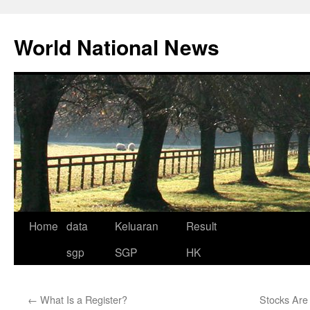
Skip
to
World National News
content
Home
data
Keluaran
Result
sgp
SGP
HK
←
What Is a Register?
Stocks Are 