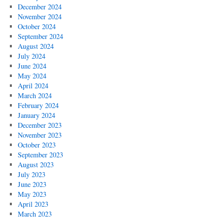
December 2024
November 2024
October 2024
September 2024
August 2024
July 2024
June 2024
May 2024
April 2024
March 2024
February 2024
January 2024
December 2023
November 2023
October 2023
September 2023
August 2023
July 2023
June 2023
May 2023
April 2023
March 2023