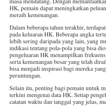
masa mendatang. Dengan memanfaatkan
HK, pemain dapat meningkatkan pelua
meraih kemenangan.
Dalam beberapa tahun terakhir, terdapa
pada keluaran HK. Beberapa angka tert
lebih sering daripada yang lain, yang
indikasi tentang pola-pola yang bisa diob
pengeluaran HK menampilkan frekuensi
serta kemenangan besar yang telah dira
bisa menjadi inspirasi bagi mereka yan
peruntungan.
Selain itu, penting bagi pemain untuk 
terkini mengenai data HK. Setiap penge
catatan waktu dan tanggal yang jelas,