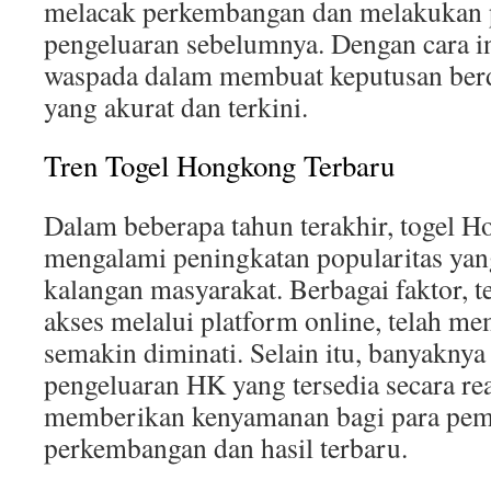
melacak perkembangan dan melakukan 
pengeluaran sebelumnya. Dengan cara in
waspada dalam membuat keputusan berd
yang akurat dan terkini.
Tren Togel Hongkong Terbaru
Dalam beberapa tahun terakhir, togel H
mengalami peningkatan popularitas yang
kalangan masyarakat. Berbagai faktor,
akses melalui platform online, telah m
semakin diminati. Selain itu, banyaknya 
pengeluaran HK yang tersedia secara rea
memberikan kenyamanan bagi para pem
perkembangan dan hasil terbaru.