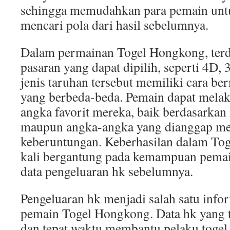
sehingga memudahkan para pemain untu
mencari pola dari hasil sebelumnya.
Dalam permainan Togel Hongkong, terda
pasaran yang dapat dipilih, seperti 4D, 
jenis taruhan tersebut memiliki cara b
yang berbeda-beda. Pemain dapat mela
angka favorit mereka, baik berdasarkan 
maupun angka-angka yang dianggap 
keberuntungan. Keberhasilan dalam To
kali bergantung pada kemampuan pemai
data pengeluaran hk sebelumnya.
Pengeluaran hk menjadi salah satu infor
pemain Togel Hongkong. Data hk yang te
dan tepat waktu membantu pelaku toge