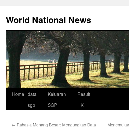
Skip
to
World National News
content
Home
data
Keluaran
Result
sgp
SGP
HK
←
Rahasia Menang Besar: Mengungkap Data
Menemukan