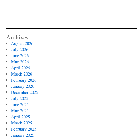
Archives
August 2026
July 2026
June 2026
May 2026
April 2026
March 2026
February 2026
January 2026
December 2025
July 2025
June 2025
May 2025
April 2025
March 2025
February 2025
January 2025