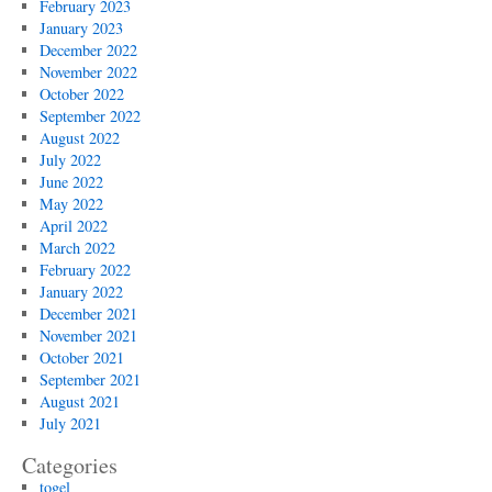
February 2023
January 2023
December 2022
November 2022
October 2022
September 2022
August 2022
July 2022
June 2022
May 2022
April 2022
March 2022
February 2022
January 2022
December 2021
November 2021
October 2021
September 2021
August 2021
July 2021
Categories
togel