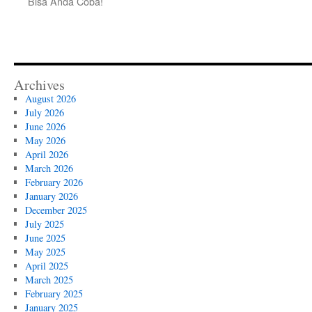
Bisa Anda Coba!
Archives
August 2026
July 2026
June 2026
May 2026
April 2026
March 2026
February 2026
January 2026
December 2025
July 2025
June 2025
May 2025
April 2025
March 2025
February 2025
January 2025