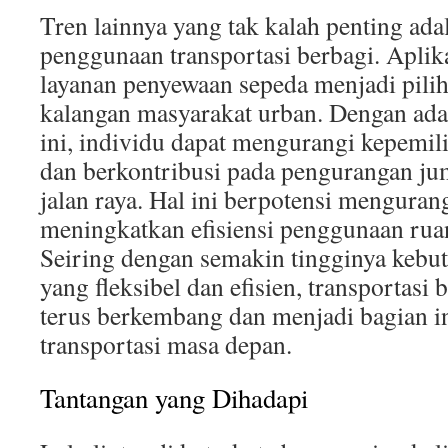
Tren lainnya yang tak kalah penting ad
penggunaan transportasi berbagi. Aplik
layanan penyewaan sepeda menjadi pilih
kalangan masyarakat urban. Dengan adan
ini, individu dapat mengurangi kepemil
dan berkontribusi pada pengurangan ju
jalan raya. Hal ini berpotensi mengura
meningkatkan efisiensi penggunaan ruan
Seiring dengan semakin tingginya kebu
yang fleksibel dan efisien, transportasi
terus berkembang dan menjadi bagian in
transportasi masa depan.
Tantangan yang Dihadapi