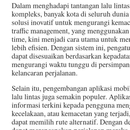
Dalam menghadapi tantangan lalu linta
kompleks, banyak kota di seluruh duni
solusi inovatif untuk mengurangi kemac
traffic management, yang menggunakan s
time, kini menjadi cara utama untuk meng
lebih efisien. Dengan sistem ini, pengat
dapat disesuaikan berdasarkan kepadata
mengurangi waktu tunggu di persimpa
kelancaran perjalanan.
Selain itu, pengembangan aplikasi mob
lalu lintas juga semakin populer. Aplik
informasi terkini kepada pengguna meng
kecelakaan, atau kemacetan yang terjad
dapat memilih rute alternatif. Dengan 