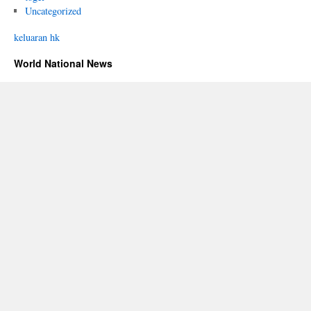
Uncategorized
keluaran hk
World National News