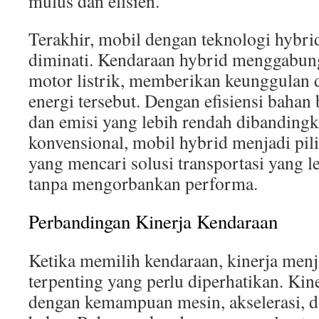
mulus dan efisien.
Terakhir, mobil dengan teknologi hybr
diminati. Kendaraan hybrid menggabun
motor listrik, memberikan keunggulan 
energi tersebut. Dengan efisiensi bahan 
dan emisi yang lebih rendah dibanding
konvensional, mobil hybrid menjadi pil
yang mencari solusi transportasi yang l
tanpa mengorbankan performa.
Perbandingan Kinerja Kendaraan
Ketika memilih kendaraan, kinerja menj
terpenting yang perlu diperhatikan. Kine
dengan kemampuan mesin, akselerasi, da