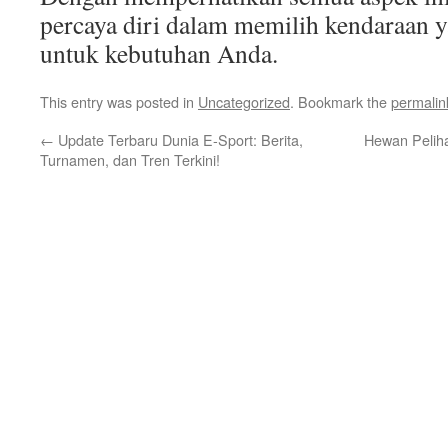
percaya diri dalam memilih kendaraan y
untuk kebutuhan Anda.
This entry was posted in
Uncategorized
. Bookmark the
permalin
←
Update Terbaru Dunia E-Sport: Berita,
Hewan Pelih
Turnamen, dan Tren Terkini!