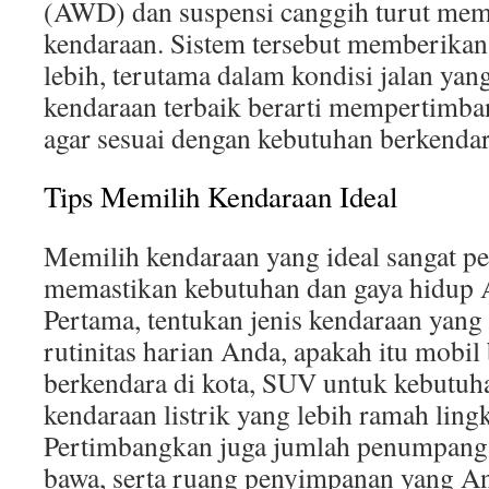
(AWD) dan suspensi canggih turut mem
kendaraan. Sistem tersebut memberikan s
lebih, terutama dalam kondisi jalan ya
kendaraan terbaik berarti mempertimba
agar sesuai dengan kebutuhan berkendar
Tips Memilih Kendaraan Ideal
Memilih kendaraan yang ideal sangat pe
memastikan kebutuhan dan gaya hidup 
Pertama, tentukan jenis kendaraan yang
rutinitas harian Anda, apakah itu mobil
berkendara di kota, SUV untuk kebutuha
kendaraan listrik yang lebih ramah ling
Pertimbangkan juga jumlah penumpang
bawa, serta ruang penyimpanan yang An