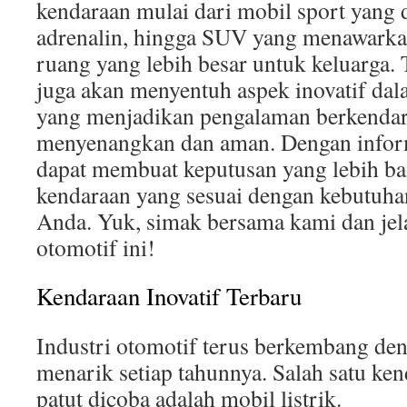
kendaraan mulai dari mobil sport yang
adrenalin, hingga SUV yang menawark
ruang yang lebih besar untuk keluarga. 
juga akan menyentuh aspek inovatif dal
yang menjadikan pengalaman berkenda
menyenangkan dan aman. Dengan inform
dapat membuat keputusan yang lebih ba
kendaraan yang sesuai dengan kebutuha
Anda. Yuk, simak bersama kami dan jela
otomotif ini!
Kendaraan Inovatif Terbaru
Industri otomotif terus berkembang den
menarik setiap tahunnya. Salah satu ken
patut dicoba adalah mobil listrik.