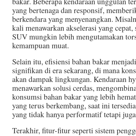
bakar. Beberapa kendaraan unggulan te
yang bertenaga dan responsif, member
berkendara yang menyenangkan. Misalny
kali menawarkan akselerasi yang cepat,
SUV mungkin lebih mengutamakan torsi
kemampuan muat.
Selain itu, efisiensi bahan bakar menja
signifikan di era sekarang, di mana ko
akan dampak lingkungan. Kendaraan hyb
menawarkan solusi cerdas, mengombina
konsumsi bahan bakar yang lebih hemat
yang terus berkembang, saat ini tersedi
yang tidak hanya performatif tetapi jug
Terakhir, fitur-fitur seperti sistem peng