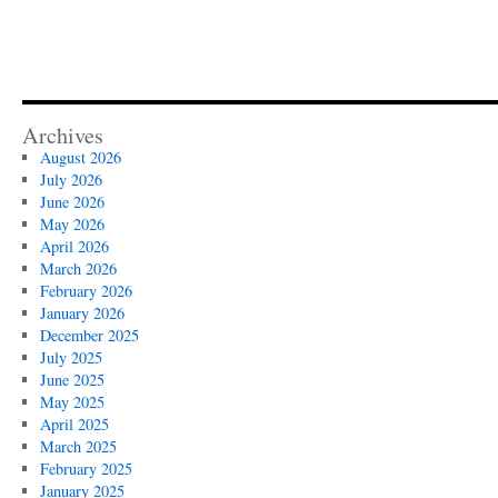
Archives
August 2026
July 2026
June 2026
May 2026
April 2026
March 2026
February 2026
January 2026
December 2025
July 2025
June 2025
May 2025
April 2025
March 2025
February 2025
January 2025