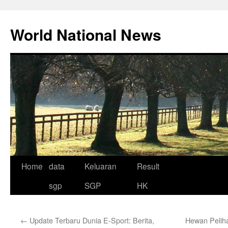
Skip
to
World National News
content
Home
data
Keluaran
Result
sgp
SGP
HK
←
Update Terbaru Dunia E-Sport: Berita,
Hewan Pelih