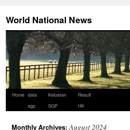
Skip
to
World National News
content
Home
data
Keluaran
Result
sgp
SGP
HK
August 2024
Monthly Archives: