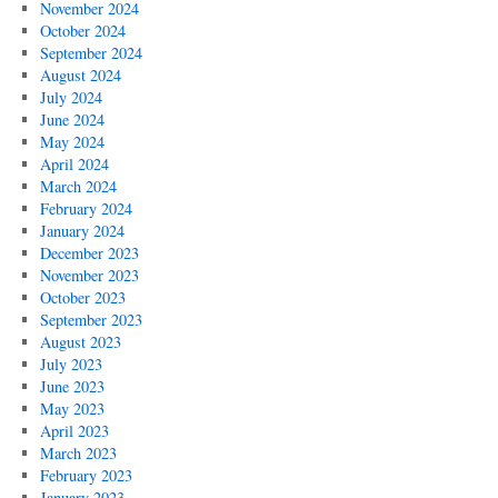
November 2024
October 2024
September 2024
August 2024
July 2024
June 2024
May 2024
April 2024
March 2024
February 2024
January 2024
December 2023
November 2023
October 2023
September 2023
August 2023
July 2023
June 2023
May 2023
April 2023
March 2023
February 2023
January 2023