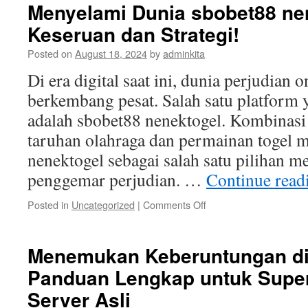
Besar:
Menyelami Dunia sbobet88 ne
Mengungkap
Keseruan dan Strategi!
Data
Togel
Posted on
August 18, 2024
by
adminkita
Macau
dan
Di era digital saat ini, dunia perjudian 
Keluaran
berkembang pesat. Salah satu platform
Terkini
adalah sbobet88 nenektogel. Kombinasi
taruhan olahraga dan permainan togel 
nenektogel sebagai salah satu pilihan m
penggemar perjudian. …
Continue rea
on
Posted in
Uncategorized
|
Comments Off
Menyelami
Dunia
sbobet88
Menemukan Keberuntungan di 
nenektogel:
Panduan Lengkap untuk Supe
Keseruan
dan
Server Asli
Strategi!