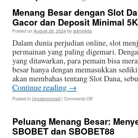
Menang Besar dengan Slot Da
Gacor dan Deposit Minimal 5K
Posted on
August 26, 2024
by
adminkita
Dalam dunia perjudian online, slot menj
permainan yang paling digemari. Denga
yang ditawarkan, para pemain bisa mer
besar hanya dengan memasukkan sedikit 
akan membahas tentang Slot Dana, seb
Continue reading
→
on
Posted in
Uncategorized
|
Comments Off
Menang
Besar
dengan
Peluang Menang Besar: Menye
Slot
SBOBET dan SBOBET88
Dana:
Panduan