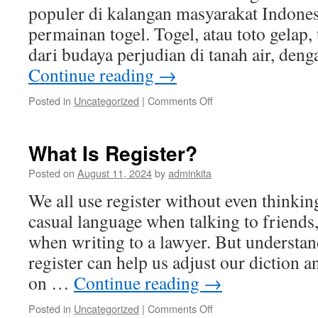
dan
populer di kalangan masyarakat Indones
Server
permainan togel. Togel, atau toto gelap,
Asli
dari budaya perjudian di tanah air, de
Continue reading
→
on
Posted in
Uncategorized
|
Comments Off
Menemukan
Keberuntungan:
Togel
What Is Register?
Hari
Ini
Posted on
August 11, 2024
by
adminkita
dan
We all use register without even thinki
Prediksi
Cerdas!
casual language when talking to friends
when writing to a lawyer. But understan
register can help us adjust our diction a
on …
Continue reading
→
on
Posted in
Uncategorized
|
Comments Off