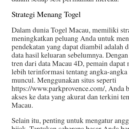
Strategi Menang Togel
Dalam dunia Togel Macau, memiliki stra
meningkatkan peluang Anda untuk mena
pendekatan yang dapat diambil adalah 
data hasil keluaran sebelumnya. Dengan
tren dari data Macau 4D, pemain dapat
lebih terinformasi tentang angka-angk
muncul. Menggunakan situs seperti
https://www.parkprovence.com/, Anda 
akses ke data yang akurat dan terkini t
Macau.
Selain itu, penting untuk mengatur ang
bijak. Tentukan seberapa besar Anda be