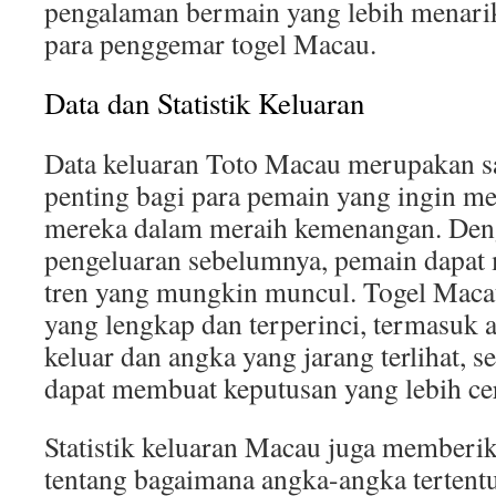
pengalaman bermain yang lebih menarik 
para penggemar togel Macau.
Data dan Statistik Keluaran
Data keluaran Toto Macau merupakan sa
penting bagi para pemain yang ingin m
mereka dalam meraih kemenangan. Den
pengeluaran sebelumnya, pemain dapat 
tren yang mungkin muncul. Togel Mac
yang lengkap dan terperinci, termasuk 
keluar dan angka yang jarang terlihat, 
dapat membuat keputusan yang lebih ce
Statistik keluaran Macau juga memberi
tentang bagaimana angka-angka tertent