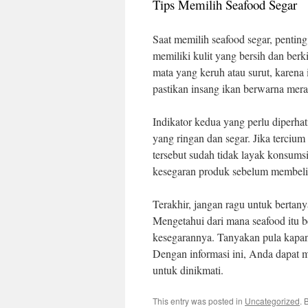
Tips Memilih Seafood Segar
Saat memilih seafood segar, pentin
memiliki kulit yang bersih dan berk
mata yang keruh atau surut, karena 
pastikan insang ikan berwarna mera
Indikator kedua yang perlu diperha
yang ringan dan segar. Jika tercium
tersebut sudah tidak layak konsum
kesegaran produk sebelum membeli
Terakhir, jangan ragu untuk bertan
Mengetahui dari mana seafood itu 
kesegarannya. Tanyakan pula kapan
Dengan informasi ini, Anda dapat m
untuk dinikmati.
This entry was posted in
Uncategorized
. 