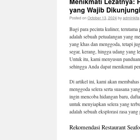
Menikmati Lezatnya: 
yang Wajib Dikunjungi
Posted on
October 13, 2024
by
adminkita
Bagi para pecinta kuliner, terutam
adalah sebuah petualangan yang me
yang khas dan menggoda, tetapi juga
segar, kerang, hingga udang yang le
Untuk itu, kami menyusun panduan 
sehingga Anda dapat menikmati pen
Di artikel ini, kami akan membahas
menggoda selera serta suasana yang
ingin mencoba hidangan baru, dafta
untuk menyiapkan selera yang terbuk
adalah sebuah eksplorasi rasa yang
Rekomendasi Restaurant Seaf