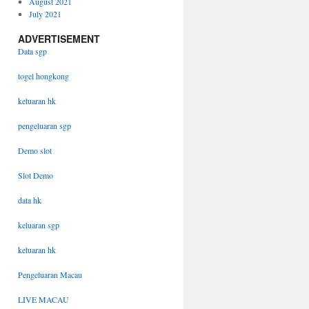
August 2021
July 2021
ADVERTISEMENT
Data sgp
togel hongkong
keluaran hk
pengeluaran sgp
Demo slot
Slot Demo
data hk
keluaran sgp
keluaran hk
Pengeluaran Macau
LIVE MACAU