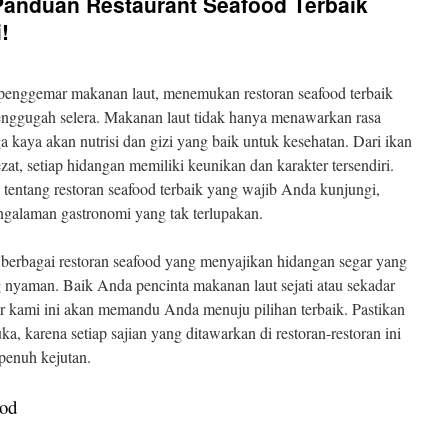
Panduan Restaurant Seafood Terbaik
!
a penggemar makanan laut, menemukan restoran seafood terbaik
nggugah selera. Makanan laut tidak hanya menawarkan rasa
 kaya akan nutrisi dan gizi yang baik untuk kesehatan. Dari ikan
zat, setiap hidangan memiliki keunikan dan karakter tersendiri.
tentang restoran seafood terbaik yang wajib Anda kunjungi,
galaman gastronomi yang tak terlupakan.
 berbagai restoran seafood yang menyajikan hidangan segar yang
 nyaman. Baik Anda pencinta makanan laut sejati atau sekadar
r kami ini akan memandu Anda menuju pilihan terbaik. Pastikan
a, karena setiap sajian yang ditawarkan di restoran-restoran ini
 penuh kejutan.
ood