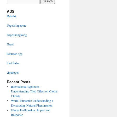
ADS
Data hk
Togel singapore
Togel hongkong
Togel
keluaran sgp
Slot Pulsa
cintatogel
Recent Posts
International Typhoons:
Understanding Their Effect on Global
Climate
World Tsunamis: Understanding a
Devastating Natural Phenomenon
Global Earthquakes: Impact and
Response