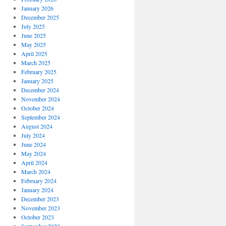
January 2026
December 2025
July 2025
June 2025
May 2025
April 2025
March 2025
February 2025
January 2025
December 2024
November 2024
October 2024
September 2024
August 2024
July 2024
June 2024
May 2024
April 2024
March 2024
February 2024
January 2024
December 2023
November 2023
October 2023