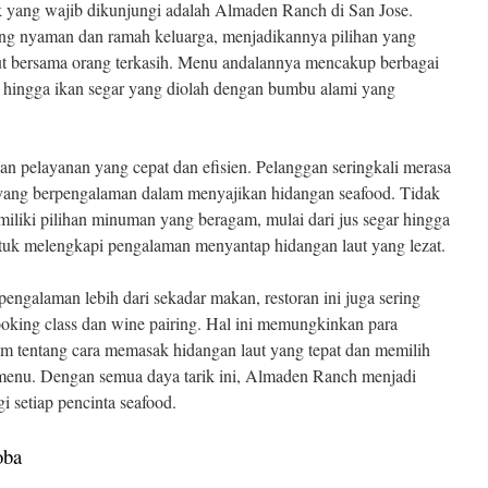
aik yang wajib dikunjungi adalah Almaden Ranch di San Jose.
ng nyaman dan ramah keluarga, menjadikannya pilihan yang
ut bersama orang terkasih. Menu andalannya mencakup berbagai
g, hingga ikan segar yang diolah dengan bumbu alami yang
ngan pelayanan yang cepat dan efisien. Pelanggan seringkali merasa
 yang berpengalaman dalam menyajikan hidangan seafood. Tidak
iliki pilihan minuman yang beragam, mulai dari jus segar hingga
uk melengkapi pengalaman menyantap hidangan laut yang lezat.
engalaman lebih dari sekadar makan, restoran ini juga sering
ooking class dan wine pairing. Hal ini memungkinkan para
am tentang cara memasak hidangan laut yang tepat dan memilih
menu. Dengan semua daya tarik ini, Almaden Ranch menjadi
i setiap pencinta seafood.
oba