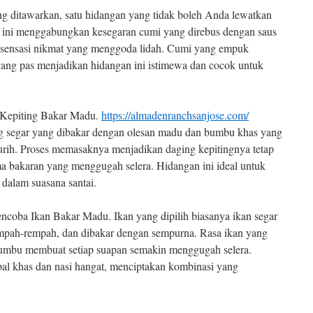
ng ditawarkan, satu hidangan yang tidak boleh Anda lewatkan
 ini menggabungkan kesegaran cumi yang direbus dengan saus
 sensasi nikmat yang menggoda lidah. Cumi yang empuk
ng pas menjadikan hidangan ini istimewa dan cocok untuk
i Kepiting Bakar Madu.
https://almadenranchsanjose.com/
g segar yang dibakar dengan olesan madu dan bumbu khas yang
urih. Proses memasaknya menjadikan daging kepitingnya tetap
oma bakaran yang menggugah selera. Hidangan ini ideal untuk
 dalam suasana santai.
encoba Ikan Bakar Madu. Ikan yang dipilih biasanya ikan segar
rempah-rempah, dan dibakar dengan sempurna. Rasa ikan yang
bumbu membuat setiap suapan semakin menggugah selera.
bal khas dan nasi hangat, menciptakan kombinasi yang