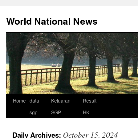
Skip
to
World National News
content
Home
data
Keluaran
Result
sgp
SGP
HK
October 15, 2024
Daily Archives: