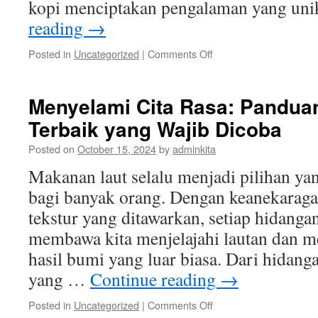
kopi menciptakan pengalaman yang un
reading
→
on
Posted in
Uncategorized
|
Comments Off
Racikan
Rasa:
Menyelami
Menyelami Cita Rasa: Pandua
Keajaiban
Terbaik yang Wajib Dicoba
Kopi
Terbaik
Posted on
October 15, 2024
by
adminkita
di
Dunia
Makanan laut selalu menjadi pilihan y
bagi banyak orang. Dengan keanekaraga
tekstur yang ditawarkan, setiap hidanga
membawa kita menjelajahi lautan dan m
hasil bumi yang luar biasa. Dari hidang
yang …
Continue reading
→
on
Posted in
Uncategorized
|
Comments Off