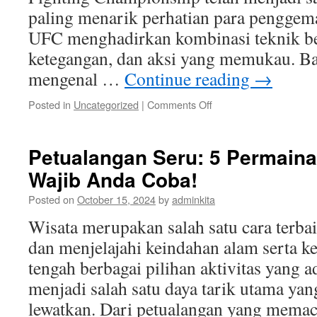
Diketahui
paling menarik perhatian para penggema
UFC menghadirkan kombinasi teknik be
ketegangan, dan aksi yang memukau. B
mengenal …
Continue reading
→
on
Posted in
Uncategorized
|
Comments Off
Menjadi
Saksi:
Semua
Petualangan Seru: 5 Permain
yang
Wajib Anda Coba!
Perlu
Anda
Posted on
October 15, 2024
by
adminkita
Ketahui
Tentang
Wisata merupakan salah satu cara terba
Pertandingan
dan menjelajahi keindahan alam serta k
UFC
tengah berbagai pilihan aktivitas yang 
menjadi salah satu daya tarik utama ya
lewatkan. Dari petualangan yang mem