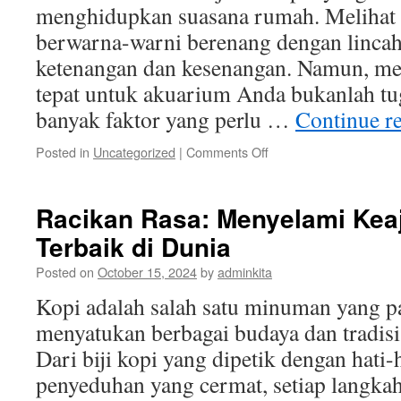
menghidupkan suasana rumah. Melihat 
berwarna-warni berenang dengan linca
ketenangan dan kesenangan. Namun, mem
tepat untuk akuarium Anda bukanlah t
banyak faktor yang perlu …
Continue r
on
Posted in
Uncategorized
|
Comments Off
Menjelajahi
Dunia
Ikan
Racikan Rasa: Menyelami Kea
Hias:
Terbaik di Dunia
Panduan
Memilih
Posted on
October 15, 2024
by
adminkita
Teman
Akuarium
Kopi adalah salah satu minuman yang pa
yang
menyatukan berbagai budaya dan tradisi d
Sempurna
Dari biji kopi yang dipetik dengan hati-
penyeduhan yang cermat, setiap langka