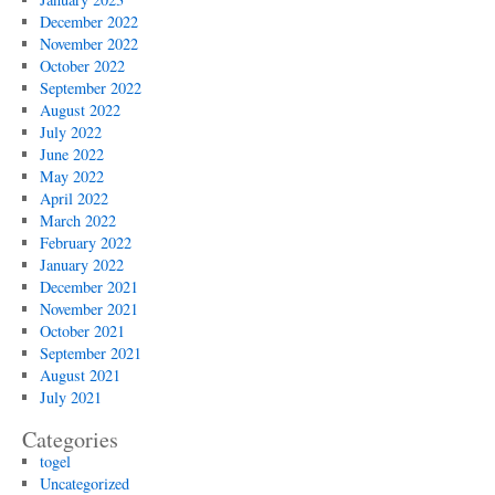
December 2022
November 2022
October 2022
September 2022
August 2022
July 2022
June 2022
May 2022
April 2022
March 2022
February 2022
January 2022
December 2021
November 2021
October 2021
September 2021
August 2021
July 2021
Categories
togel
Uncategorized