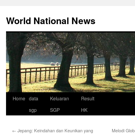
Skip
to
World National News
content
Home
data
Keluaran
Result
sgp
SGP
HK
←
Jepang: Keindahan dan Keunikan yang
Melodi Glob